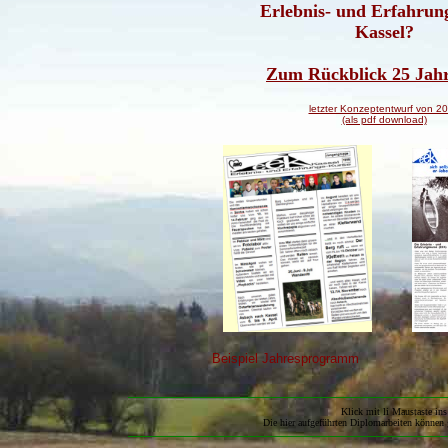
Erlebnis- und Erfahru
Kassel?
Zum Rückblick 25 Jah
letzter Konzeptentwurf von 2
(als pdf download)
Beispiel Jahresprogram
Klick mit li Maustaste in
Die hier aufgeführten Diplomarbeiten können