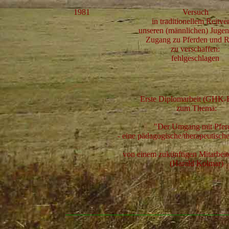
1981
Versuch
in traditionellem Reitve
unseren (männlichen) Juge
Zugang zu Pferden und R
zu verschaffen:
fehlgeschlagen
Erste Diplomarbeit (GHK-
zum
Thema:
"Der Umgang mit Pfer
- eine pädagogische/therapeutis
von einem zukünftigen Mitarbeit
(Harald Kolmar)