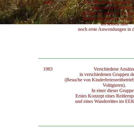
1982
Von Mitarbeiter/innen
der
organisierte Kurswoc
um eine bis dahin recht un
Reitlernmethode kennenzu
Im selben Jahr
noch erste Anwendungen in
1983
Verschiedene Ansätz
in verschiedenen Gruppen 
(Besuche von Kinderferienreitbetri
Voltigieren).
In einer dieser Grupp
Erstes Konzept eines Reitler
und eines Wanderrittes im EE