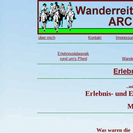
über mich
Kontakt
Impressu
Erlebnispädagogik
rund um's Pferd
Wander
Erleb
...m
Erlebnis- und 
M
Was waren die