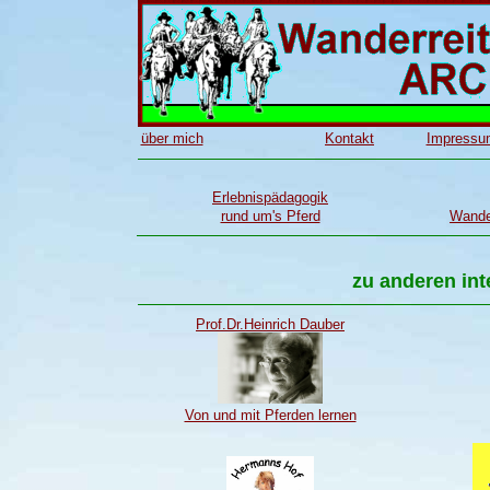
über mich
Kontakt
Impressu
Erlebnispädagogik
rund um's Pferd
Wander
zu anderen int
Prof.Dr.Heinrich Dauber
Von und mit Pferden lernen