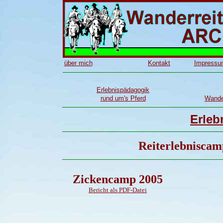
über mich
Kontakt
Impressu
Erlebnispädagogik
rund um's Pferd
Wander
Erleb
Reiterlebniscamp
Zickencamp 2005
Bericht als PDF-Datei