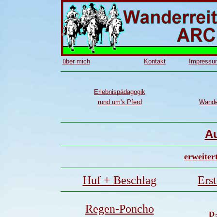
über mich
Kontakt
Impressu
Erlebnispädagogik
rund um's Pferd
Wander
A
erweiter
Huf + Beschlag
Erst
Regen-Poncho
P